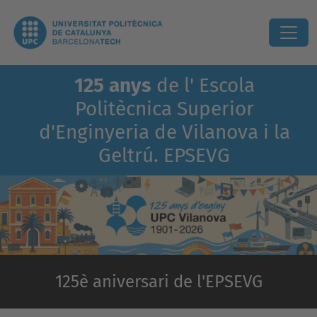
125 anys
de l' Escola
Politècnica Superior
d'Enginyeria de Vilanova i la
Geltrú. EPSEVG
125è aniversari de l'EPSEVG