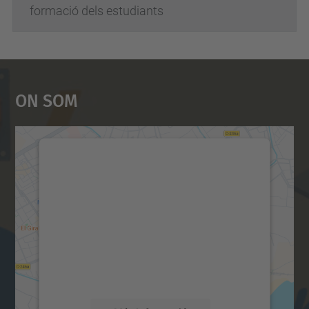
formació dels estudiants
On Som
Necessitem el vostre
consentiment per carregar el
servei Google Maps!
Utilitzem un servei de tercers per incrustar
contingut del mapa que pugui recollir dades
sobre la vostra activitat. Reviseu-ne els
detalls i accepteu el servei per veure el
mapa.