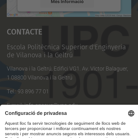
Més Informació
Accepta
Contacte
powered by
Usercentrics Consent
Management Platform
Escola Politècnica Superior d'Enginyeria
de Vilanova i la Geltrú
Vilanova i la Geltrú, Edifici VG1. Av. Víctor Balaguer,
1 08800 Vilanova i la Geltrú
Tel.
:
93 896 77 01
E-mail
:
info.epsevg@upc.edu
Directori UPC
Formulari de contacte